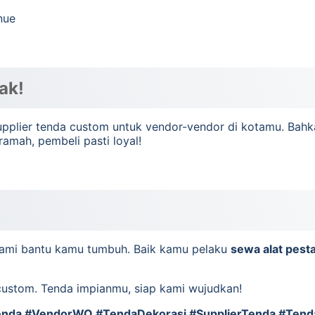
nue
ak!
upplier tenda custom untuk vendor-vendor di kotamu. Bahka
ramah, pembeli pasti loyal!
kami bantu kamu tumbuh. Baik kamu pelaku
sewa alat pest
custom. Tenda impianmu, siap kami wujudkan!
da #VendorWO #TendaDekorasi #SupplierTenda #Tend