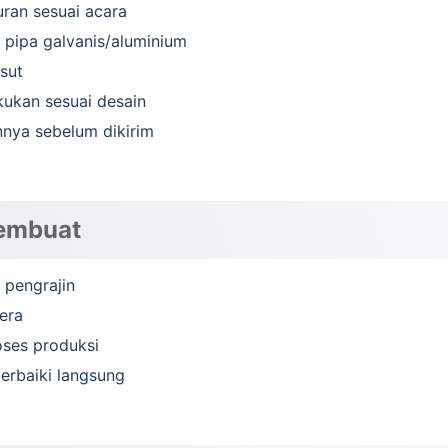
ran sesuai acara
 pipa galvanis/aluminium
sut
akukan sesuai desain
nnya sebelum dikirim
Pembuat
 pengrajin
era
oses produksi
perbaiki langsung