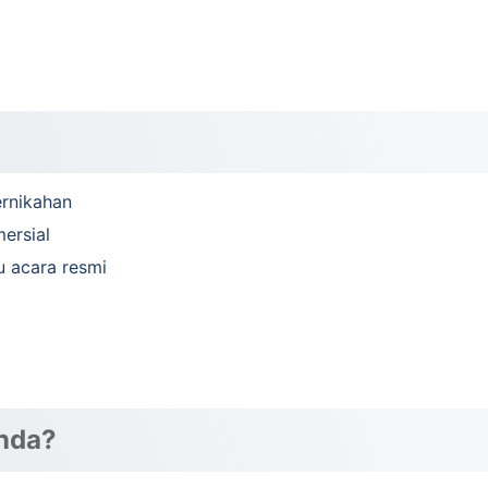
ernikahan
ersial
u acara resmi
nda?