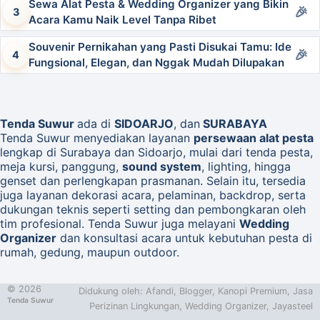
Sewa Alat Pesta & Wedding Organizer yang Bikin
Acara Kamu Naik Level Tanpa Ribet
Souvenir Pernikahan yang Pasti Disukai Tamu: Ide
Fungsional, Elegan, dan Nggak Mudah Dilupakan
Tenda Suwur
ada di
SIDOARJO
,
dan
SURABAYA
Tenda Suwur menyediakan layanan
persewaan alat pesta
lengkap di Surabaya dan Sidoarjo, mulai dari tenda pesta,
meja kursi, panggung,
sound system
, lighting, hingga
genset dan perlengkapan prasmanan. Selain itu, tersedia
juga layanan dekorasi acara, pelaminan, backdrop, serta
dukungan teknis seperti setting dan pembongkaran oleh
tim profesional. Tenda Suwur juga melayani
Wedding
Organizer
dan konsultasi acara untuk kebutuhan pesta di
rumah, gedung, maupun outdoor.
©
2026
Didukung oleh:
Afandi
,
Blogger
,
Kanopi Premium
,
Jasa
Tenda Suwur
Perizinan Lingkungan
,
Wedding Organizer
,
Jayasteel