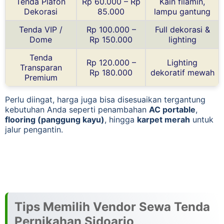
Tenda Plafon
Rp 60.000 – Rp
Kain filamin,
Dekorasi
85.000
lampu gantung
Tenda VIP /
Rp 100.000 –
Full dekorasi &
Dome
Rp 150.000
lighting
Tenda
Rp 120.000 –
Lighting
Transparan
Rp 180.000
dekoratif mewah
Premium
Perlu diingat, harga juga bisa disesuaikan tergantung
kebutuhan Anda seperti penambahan
AC portable
,
flooring (panggung kayu)
, hingga
karpet merah
untuk
jalur pengantin.
Tips Memilih Vendor Sewa Tenda
Pernikahan Sidoarjo